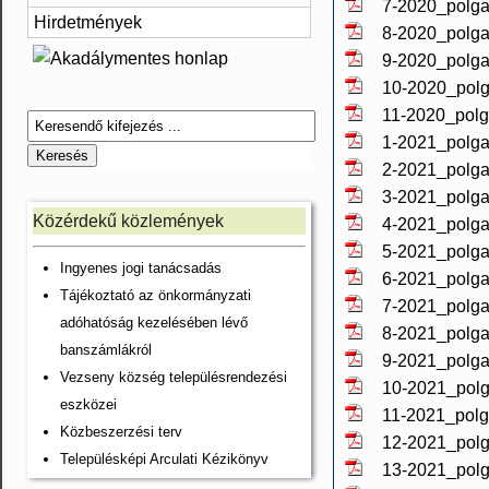
7-2020_polga
Hirdetmények
8-2020_polga
9-2020_polga
10-2020_polg
11-2020_polg
1-2021_polga
2-2021_polga
3-2021_polga
Közérdekű közlemények
4-2021_polga
5-2021_polga
Ingyenes jogi tanácsadás
6-2021_polga
Tájékoztató az önkormányzati
7-2021_polga
adóhatóság kezelésében lévő
8-2021_polga
banszámlákról
9-2021_polga
Vezseny község településrendezési
10-2021_polg
eszközei
11-2021_polg
Közbeszerzési terv
12-2021_polg
Településképi Arculati Kézikönyv
13-2021_polg