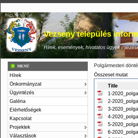
Vezseny település inform
Hírek, események, hivatalos ügyek intézés
Polgármesteri dönt
MENÜ
Összeset mutat
Hírek
Önkormányzat
Title
Ügyintézés
1-2020_polga
Galéria
2-2020_polga
3-2020_polga
Elérhetőségek
4-2020_polga
Kapcsolat
5-2020_polga
Projektek
6-2020_polga
Választások