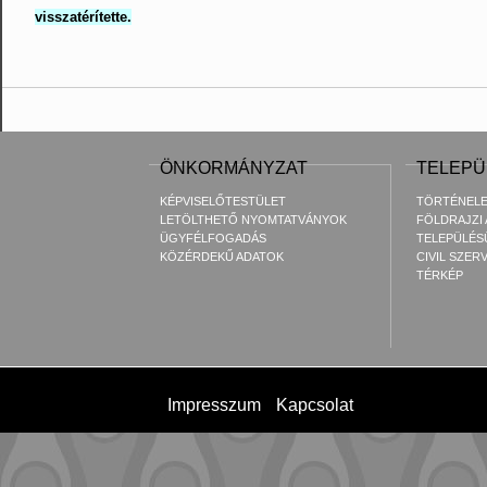
visszatérítette.
ÖNKORMÁNYZAT
TELEPÜ
KÉPVISELŐTESTÜLET
TÖRTÉNEL
LETÖLTHETŐ NYOMTATVÁNYOK
FÖLDRAJZI
ÜGYFÉLFOGADÁS
TELEPÜLÉS
KÖZÉRDEKŰ ADATOK
CIVIL SZER
TÉRKÉP
Impresszum
Kapcsolat