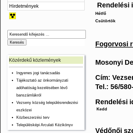
Rendelési 
Hirdetmények
Hétfő
Csütörtök
Fogorvosi 
Közérdekű közlemények
Mosonyi De
Ingyenes jogi tanácsadás
Cím: Vezsen
Tájékoztató az önkormányzati
Tel.: 56/58
adóhatóság kezelésében lévő
banszámlákról
Rendelési i
Vezseny község településrendezési
Kedd
eszközei
Közbeszerzési terv
Településképi Arculati Kézikönyv
Védőnői szo