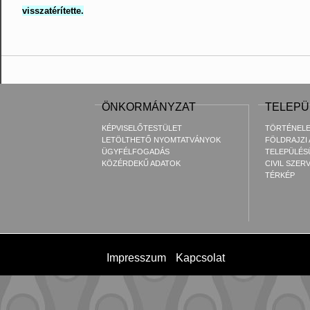
visszatérítette.
ÖNKORMÁNYZAT
TELEPÜ
KÉPVISELŐTESTÜLET
TÖRTÉNEL
LETÖLTHETŐ NYOMTATVÁNYOK
FÖLDRAJZI
ÜGYFÉLFOGADÁS
TELEPÜLÉS
KÖZÉRDEKŰ ADATOK
CIVIL SZER
TÉRKÉP
Impresszum
Kapcsolat