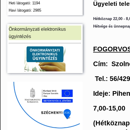
Ügyeleti tel
Heti látogató: 1194
Havi látogató: 2985
Hétköznap 22,00 - 8,
Hétvége és ünnepnap
Önkormányzati elektronikus
ügyintézés
FOGORVOS
Cím: Szolno
Tel.: 56/42
Ideje: Pih
7,00-15,00
(Hétköznapo