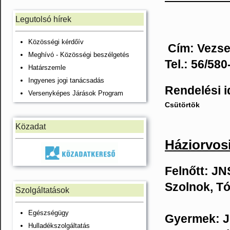
Legutolsó hírek
Közösségi kérdőív
Cím: Vezsen
Meghívó - Közösségi beszélgetés
Tel.: 56/580
Határszemle
Ingyenes jogi tanácsadás
Rendelési i
Versenyképes Járások Program
Csütörtök
Közadat
Háziorvosi
Felnőtt: J
Szolnok, Tó
Szolgáltatások
Egészségügy
Gyermek: J
Hulladékszolgáltatás