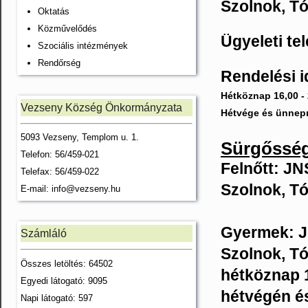
Szolnok, Tó
Oktatás
Közművelődés
Ügyeleti te
Szociális intézmények
Rendőrség
Rendelési i
Hétköznap 16,00 - 
Vezseny Község Önkormányzata
Hétvége és ünnepn
5093 Vezseny, Templom u. 1.
Sürgősség
Telefon: 56/459-021
Felnőtt: J
Telefax: 56/459-022
Szolnok, Tó
E-mail:
info@vezseny.hu
Gyermek: J
Számláló
Szolnok, Tó
Összes letöltés: 64502
hétköznap 
Egyedi látogató: 9095
hétvégén é
Napi látogató: 597