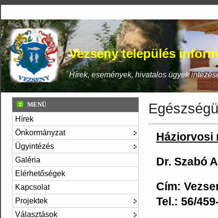
Vezseny település inform
Hírek, események, hivatalos ügyek intézés
Egészség
MENÜ
Hírek
Önkormányzat
Háziorvosi 
Ügyintézés
Dr. Szabó 
Galéria
Elérhetőségek
Cím: Vezsen
Kapcsolat
Tel.: 56/45
Projektek
Választások