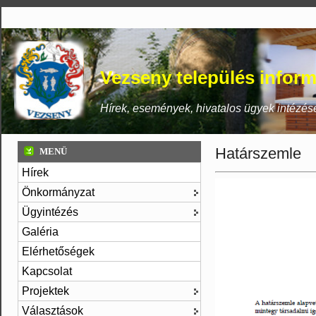
Vezseny település inform
Hírek, események, hivatalos ügyek intézés
Határszemle
MENÜ
Hírek
Önkormányzat
Ügyintézés
Galéria
Elérhetőségek
Kapcsolat
Projektek
Választások