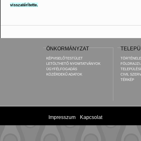
visszatérítette.
ÖNKORMÁNYZAT
TELEPÜ
KÉPVISELŐTESTÜLET
TÖRTÉNEL
LETÖLTHETŐ NYOMTATVÁNYOK
FÖLDRAJZI
ÜGYFÉLFOGADÁS
TELEPÜLÉS
KÖZÉRDEKŰ ADATOK
CIVIL SZER
TÉRKÉP
Impresszum
Kapcsolat