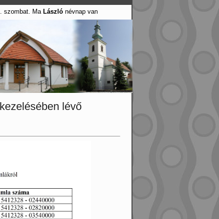
8. szombat. Ma
László
névnap van
 kezelésében lévő