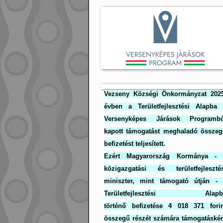
Vezseny Községi Önkormányzat 2025
évben a Területfejlesztési Alapba 
Versenyképes Járások Programbó
kapott támogatást meghaladó összeg
befizetést teljesített.
Ezért Magyarország Kormánya - 
közigazgatási és területfejlesztés
miniszter, mint támogató útján - 
Területfejlesztési Alapb
történő befizetése 4 018 371 forin
összegű részét számára támogatáské