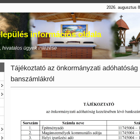
2026. augusztus 
lepülés információs oldala
 hivatalos ügyek intézése
Tájékoztató az önkormányzati adóhatóság
banszámlákról