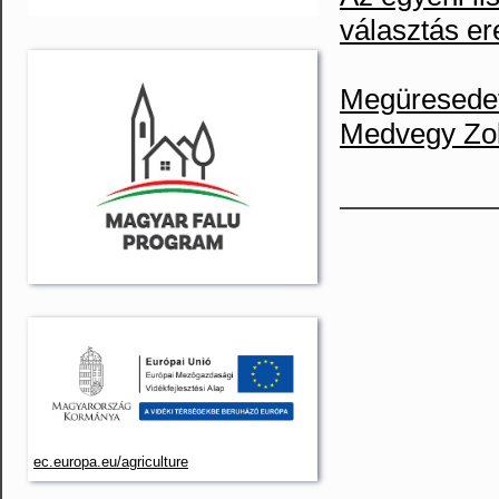
választás e
Megüresedet
Medvegy Zolt
ec.europa.eu/agriculture