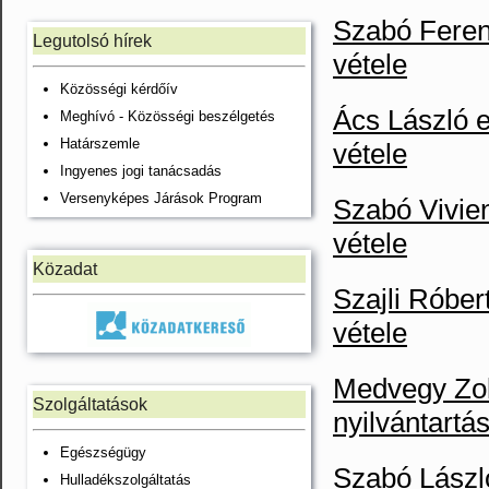
Szabó Ferenc
Legutolsó hírek
vétele
Közösségi kérdőív
Ács László e
Meghívó - Közösségi beszélgetés
Határszemle
vétele
Ingyenes jogi tanácsadás
Versenyképes Járások Program
Szabó Vivien
vétele
Közadat
Szajli Róbert
vétele
Medvegy Zolt
Szolgáltatások
nyilvántartá
Egészségügy
Szabó László
Hulladékszolgáltatás