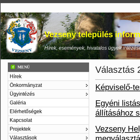
Vezseny település inform
Hírek, események, hivatalos ügyek intézés
Választás 
MENÜ
Hírek
Önkormányzat
Képviselő-t
Ügyintézés
Egyéni listás
Galéria
állításához
Elérhetőségek
Kapcsolat
Vezseny Hely
Projektek
megválaszt
Választások