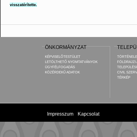
visszatérítette.
ÖNKORMÁNYZAT
TELEPÜ
KÉPVISELŐTESTÜLET
TÖRTÉNEL
LETÖLTHETŐ NYOMTATVÁNYOK
FÖLDRAJZI
ÜGYFÉLFOGADÁS
TELEPÜLÉS
KÖZÉRDEKŰ ADATOK
CIVIL SZER
TÉRKÉP
Impresszum
Kapcsolat