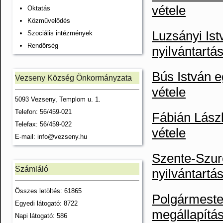
vétele
Oktatás
Közművelődés
Luzsányi Ist
Szociális intézmények
Rendőrség
nyilvántartá
Bús István eg
Vezseny Község Önkormányzata
vétele
5093 Vezseny, Templom u. 1.
Telefon: 56/459-021
Fábián Lászl
Telefax: 56/459-022
vétele
E-mail:
info@vezseny.hu
Szente-Szuro
Számláló
nyilvántartá
Összes letöltés: 61865
Polgármester
Egyedi látogató: 8722
megállapítá
Napi látogató: 586