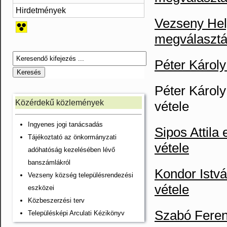
Hirdetmények
Vezseny Hely
megválaszt
Péter Károly
Péter Károly 
Közérdekű közlemények
vétele
Ingyenes jogi tanácsadás
Sipos Attila 
Tájékoztató az önkormányzati
vétele
adóhatóság kezelésében lévő
banszámlákról
Kondor Istvá
Vezseny község településrendezési
vétele
eszközei
Közbeszerzési terv
Szabó Ferenc
Településképi Arculati Kézikönyv