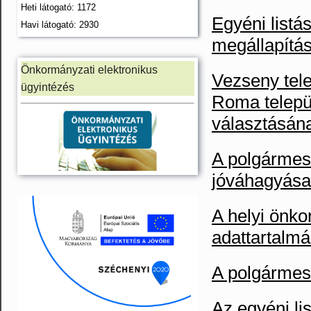
Heti látogató: 1172
Egyéni listá
Havi látogató: 2930
megállapítá
Önkormányzati elektronikus
Vezseny tele
ügyintézés
Roma telepü
választásán
A polgármest
jóváhagyása
A helyi önko
adattartalm
A polgármes
Az egyéni li