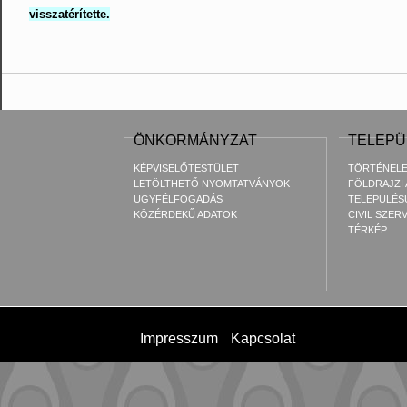
visszatérítette.
ÖNKORMÁNYZAT
TELEPÜ
KÉPVISELŐTESTÜLET
TÖRTÉNEL
LETÖLTHETŐ NYOMTATVÁNYOK
FÖLDRAJZI
ÜGYFÉLFOGADÁS
TELEPÜLÉS
KÖZÉRDEKŰ ADATOK
CIVIL SZER
TÉRKÉP
Impresszum
Kapcsolat