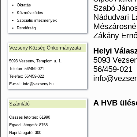
Oktatás
Szabó Jáno
Közművelődés
Nádudvari L
Szociális intézmények
Mészárosné
Rendőrség
Zákány Ernő
Vezseny Község Önkormányzata
Helyi Válas
5093 Vezsen
5093 Vezseny, Templom u. 1.
56/459-021
Telefon: 56/459-021
info@vezsen
Telefax: 56/459-022
E-mail:
info@vezseny.hu
A HVB ülése
Számláló
Összes letöltés: 61990
Egyedi látogató: 8768
Napi látogató: 300