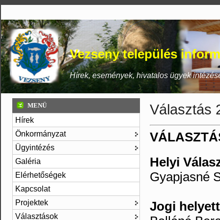
Vezseny település inform
Hírek, események, hivatalos ügyek intézés
Választás 
MENÜ
Hírek
Önkormányzat
VÁLASZTÁ
Ügyintézés
Helyi Válasz
Galéria
Gyapjasné S
Elérhetőségek
Kapcsolat
Projektek
Jogi helyet
Választások