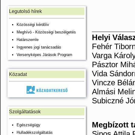
Legutolsó hírek
Közösségi kérdőív
__________
Meghívó - Közösségi beszélgetés
Helyi Válasz
Határszemle
Fehér Tibor
Ingyenes jogi tanácsadás
Varga Károly
Versenyképes Járások Program
Pásztor Mih
Vida Sándor
Közadat
Vincze Bélá
Almási Meli
Subiczné Jón
Szolgáltatások
Megbízott t
Egészségügy
Sipos Attil
Hulladékszolgáltatás