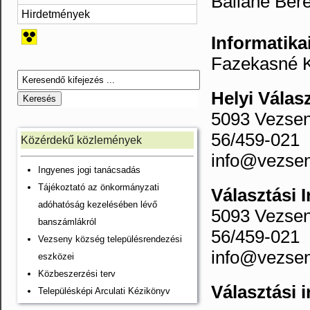
Balláné Bere
Hirdetmények
Informatika
Fazekasné K
Helyi Válas
5093 Vezsen
56/459-021
Közérdekű közlemények
info@vezsen
Ingyenes jogi tanácsadás
Tájékoztató az önkormányzati
Választási 
adóhatóság kezelésében lévő
5093 Vezsen
banszámlákról
56/459-021
Vezseny község településrendezési
info@vezsen
eszközei
Közbeszerzési terv
Választási 
Településképi Arculati Kézikönyv